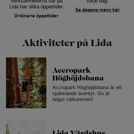
verksamheterna här på
varje dag.
Lida har olika öppettider.
Se dagens meny här
Ordinarie öppettider
Aktiviteter på Lida
Accropark
Höghöjdsbana
Accropark Höghöjdsbana är ett
spännande äventyr. Du är
högst välkommen!
Lida Värdshus