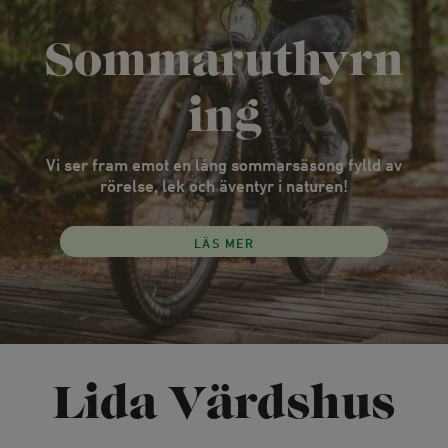
Sommaruthyrn
ing
Vi ser fram emot en lång sommarsäsong fylld av
rörelse, lek och äventyr i naturen!
LÄS MER
Lida Värdshus