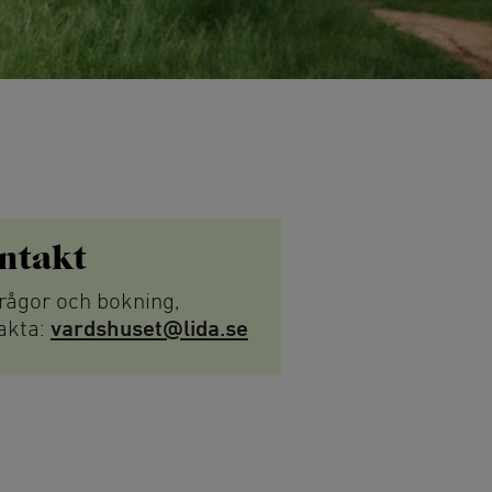
fester
afé
Träning & motion
Motionsspår
Lida Trail
sbana
Friluftsgym
rk Höghöjds­bana
Lida Gym
ntakt
Multibanan
frågor och bokning,
Orientering
g
akta:
vardshuset@lida.se
Omklädningsrum och
kanot och SUP
bastu