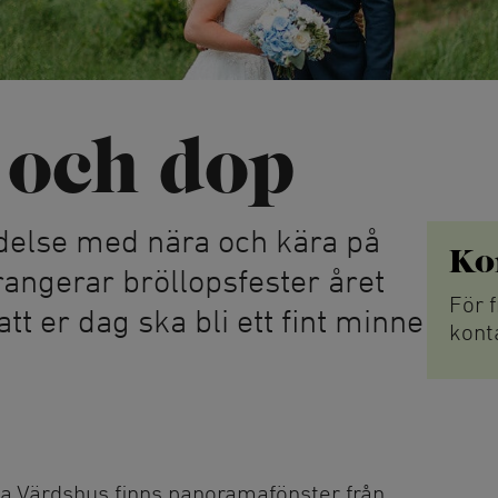
Hundbad
uris
Privata 
Fiske
Strandc
Simbanor
 och dop
Höghöjd
Accropa
emonier
Mountainbike
ndelse med nära och kära på
ka
Hyr mountainbike
Ko
Stigcykling
rangerar bröllopsfester året
För 
Paddlin
att er dag ska bli ett fint minne
kont
Kajak, 
ida Värdshus finns panoramafönster från