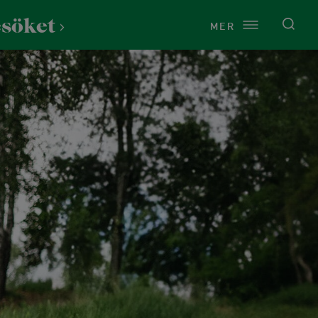
esöket
MER
Service
Om Lida
Just nu på Lida
Vårt uppdrag
Presentkort
Kontakt
Toaletter
Årsredovisningar
Cykeltvätt
Press
Raststugan Naturport
Vi finns på Lida
Tältning och vindskydd
Historia
Vandring & natur
st
Grillplatser
Naturen på Lida
Stigar och leder
rdshus
Omklädningsrum och bastu
Hållbarhet
Fågelskådning
ns
Uthyrningspolicy
Stigar för barn
och dop
Samarbeten och sponsring
Naturen på Lida
tund