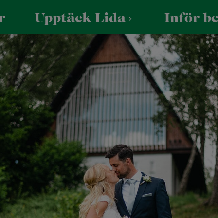
r
Upptäck Lida
Inför b
r skola/förening
Praktiskt
För företag
 Skogen
Öppettider
Företagsevent
UTFORSKA VIA KARTAN
reningar
Hitta hit
Konferens
ola och förskola
Parkering
assresa och skolbesök
Säkerhet och trivsel
Tillgänglighet
Vattenaktiviteter
Mat & fe
Friluftsbad
Lida Vä
Kajak, kanot och SUP
Konfere
Vattenskidor
Bröllop 
Bastuflotte
Minness