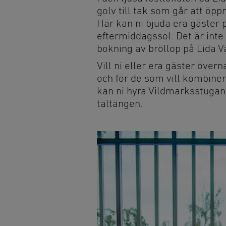
golv till tak som går att öp
Här kan ni bjuda era gäster
Övernatta
Alltid på Lida
eftermiddagssol. Det är inte 
Stugor och vandrarhem
Raststugan Natur
bokning av bröllop på Lida V
Vildmarksstugan
Grillplatser
Vill ni eller era gäster öve
Björknästorp
Parkering
och för de som vill kombiner
kan ni hyra Vildmarksstugan,
Tältning och vindskydd
Omklädningsrum
tältängen.
bastu
Ställplats
Trädtält
Minigolf
Friluftsgolfbana