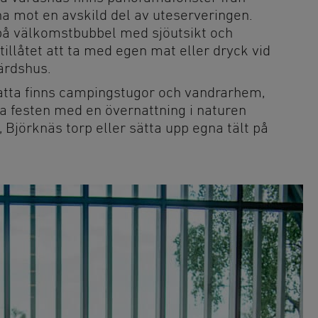
pna mot en avskild del av uteserveringen.
 på välkomstbubbel med sjöutsikt och
tillåtet att ta med egen mat eller dryck vid
port
ärdshus.
rnatta finns campingstugor och vandrarhem,
a festen med en övernattning i naturen
 Björknäs torp eller sätta upp egna tält på
 och