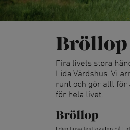
Naturparkour
Skridsko på nat
Friluftsbad
Vinterbad
Pulkabacke
Vintervandring
Trädtält
Bröllop
Kyrkan och cer
Fira livets stora hä
Lida Idrottskyr
Bröllop och dop
Lida Värdshus. Vi ar
runt och gör allt för 
för hela livet.
Bröllop
I den ljusa festlokalen på L