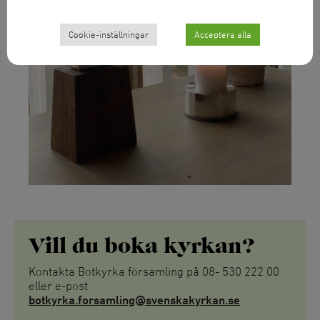
Cookie-inställningar
Acceptera alla
Vill du boka kyrkan?
Kontakta Botkyrka församling på 08- 530 222 00
eller e-post
botkyrka.forsamling@svenskakyrkan.se
.