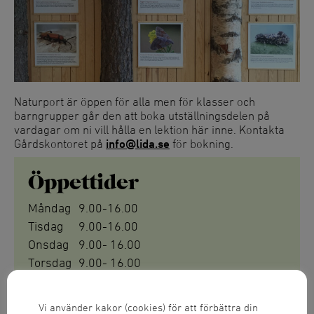
Naturport är öppen för alla men för klasser och
barngrupper går den att boka utställningsdelen på
vardagar om ni vill hålla en lektion här inne. Kontakta
Gårdskontoret på
info@lida.se
för bokning.
Öppettider
Måndag
9.00-16.00
Tisdag
9.00-16.00
Onsdag
9.00- 16.00
Torsdag
9.00- 16.00
Lördag
9.00-16.00
Söndag
9.00-16.00
Vi använder kakor (cookies) för att förbättra din