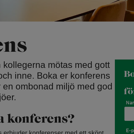
Hundbad
turis
Privata f
Fiske
Strandc
Simbanor
ens
Höghöjd
emonier
Mountainbike
Accropa
bana
 kollegerna mötas med gott
ka
Hyr mountainbike
B
p
Stigcykling
och inne. Boka er konferens
er en ombonad miljö med god
fö
Paddling
jöer.
Kajak, 
Kon
Na
a konferens?
E-
 erbjuder konferenser med ett skönt