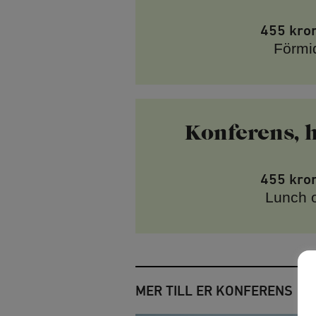
455 kro
Förmi
Konferens, 
455 kro
Lunch o
MER TILL ER KONFERENS