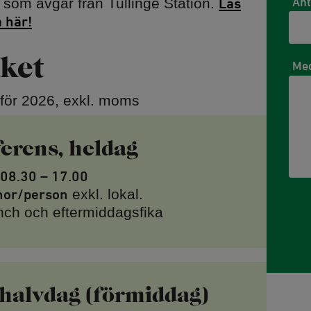
Ant
som avgår från Tullinge Station.
Läs
a här!
ket
Me
r för 2026, exkl. moms
erens, heldag
08.30 – 17.00
nor/person
exkl. lokal.
unch och eftermiddagsfika
 halvdag (förmiddag)