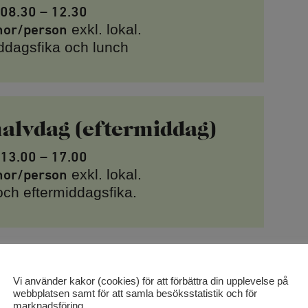
08.30 – 12.30
nor/person
exkl. lokal.
ddagsfika och lunch
halvdag (eftermiddag)
13.00 – 17.00
nor/person
exkl. lokal.
ch eftermiddagsfika.
Vi använder kakor (cookies) för att förbättra din upplevelse på
webbplatsen samt för att samla besöksstatistik och för
marknadsföring.