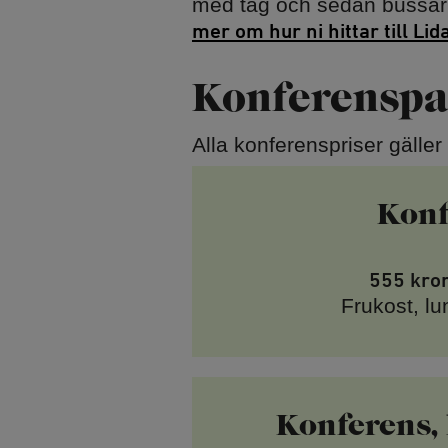
med tåg och sedan bussar 
mer om hur ni hittar till Lid
Konferenspa
Alla konferenspriser gälle
Konf
555 kro
Frukost, l
Konferens,