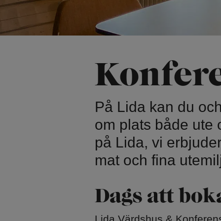
Skridsko på na
Naturparkour
Vinterbad
Friluftsbad
Vintervandring
Pulkabacke
Trädtält
Konfer
Kyrkan och cer
På Lida kan du och
Lida Idrottskyr
Bröllop och do
om plats både ute 
på Lida, vi erbjud
mat och fina utemil
Dags att bok
Lida Värdshus & Konferens