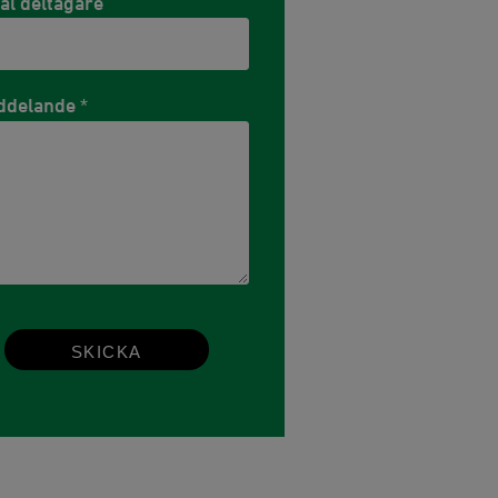
al deltagare
ddelande
*
SKICKA