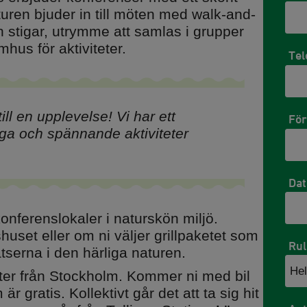
uren bjuder in till möten med walk-and-
h stigar, utrymme att samlas i grupper
mhus för aktiviteter.
Tel
rport
ll en upplevelse! Vi har ett
För
m och
liga och spännande aktiviteter
Dat
konferenslokaler i naturskön miljö.
uset eller om ni väljer grillpaketet som
Ru
atserna i den härliga naturen.
He
uter från Stockholm. Kommer ni med bil
r gratis. Kollektivt går det att ta sig hit