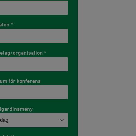
efon
*
etag/organisation
*
um för konferens
llgardinsmeny
ldag