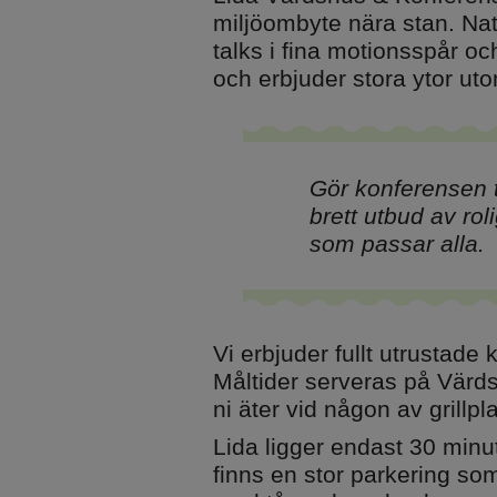
miljöombyte nära stan. Nat
talks i fina motionsspår oc
Övernatta
Alltid på Lida
och erbjuder stora ytor uto
Stugor och vandrarhem
Raststugan Natu
Vildmarksstugan
Grillplatser
Björknästorp
Parkering
Gör konferensen ti
Tältning och vindskydd
Omklädningsru
brett utbud av ro
bastu
som passar alla.
Ställplats
Trädtält
Vi erbjuder fullt utrustade 
Måltider serveras på Värdsh
Minigolf
ni äter vid någon av grillpl
Friluftsgolfbana
Lida ligger endast 30 min
finns en stor parkering som ä