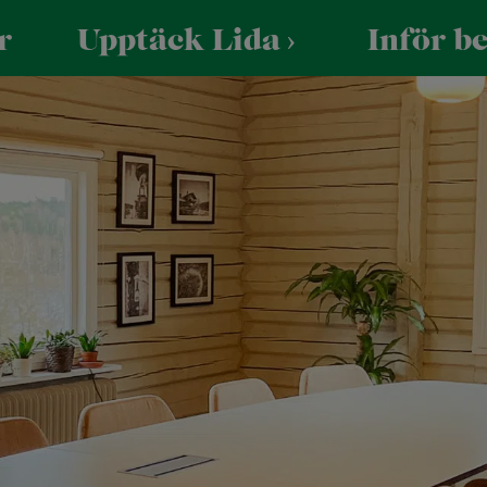
r
Upptäck Lida
Inför b
 skola/förening
Praktiskt
För företag
 Skogen
Öppettider
Företagsevent
UTFORSKA VIA KARTAN
reningar
Hitta hit
Konferens
la och förskola
Parkering
assresa och skolbesök
Säkerhet och trivsel
Tillgänglighet
Vattenaktiviteter
Mat & fes
Friluftsbad
e
Lida Vä
Kajak, kanot och SUP
Konfere
Vattenskidor
Bröllop 
Bastuflotte
Minness