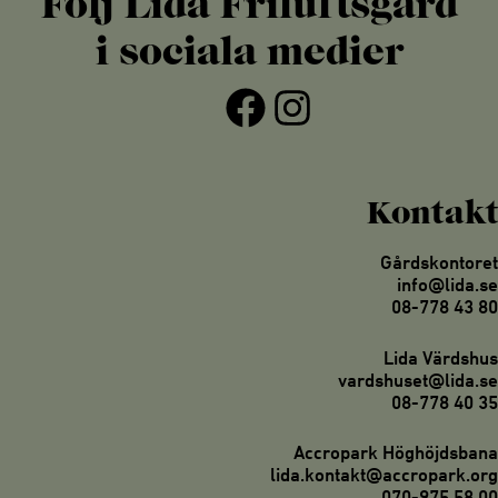
Följ Lida Friluftsgård
i sociala medier
Facebook
Instagram
Kontakt
Gårdskontoret
info@lida.se
08-778 43 80
Lida Värdshus
vardshuset@lida.se
08-778 40 35
Accropark Höghöjdsbana
lida.kontakt@accropark.org
070-975 58 00