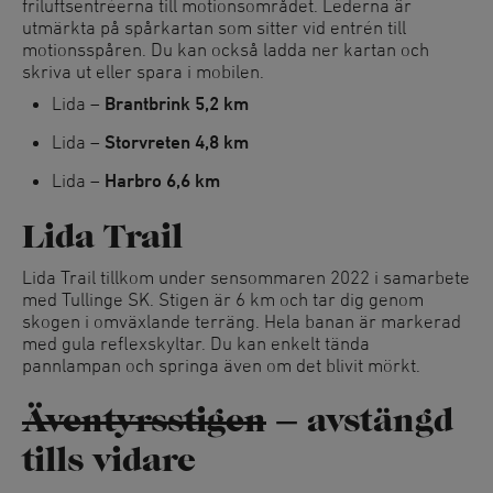
friluftsentréerna till motionsområdet. Lederna är
utmärkta på spårkartan som sitter vid entrén till
motionsspåren. Du kan också ladda ner kartan och
skriva ut eller spara i mobilen.
Lida –
Brantbrink 5,2 km
Lida –
Storvreten 4,8 km
Lida –
Harbro 6,6 km
Lida Trail
Lida Trail tillkom under sensommaren 2022 i samarbete
med Tullinge SK. Stigen är 6 km och tar dig genom
skogen i omväxlande terräng. Hela banan är markerad
med gula reflexskyltar. Du kan enkelt tända
pannlampan och springa även om det blivit mörkt.
Äventyrsstigen
– avstängd
tills vidare