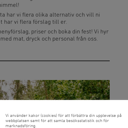
himmel!
a har vi flera olika alternativ och vill ni
 har vi flera förslag till er.
port
 menyförslag, priser och boka din fest! Vi hyr
 med mat, dryck och personal från oss.
 och
Vi använder kakor (cookies) för att förbättra din upplevelse på
webbplatsen samt för att samla besöksstatistik och för
marknadsföring.