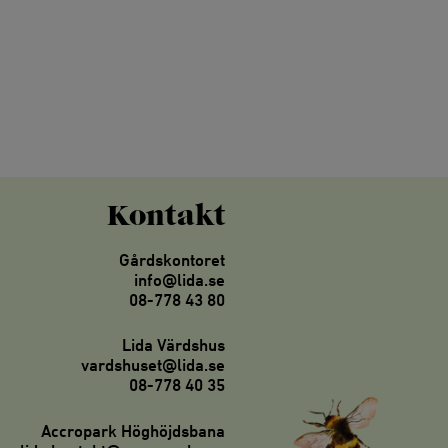
Kontakt
Gårdskontoret
info@lida.se
08-778 43 80
Lida Värdshus
vardshuset@lida.se
08-778 40 35
Accropark Höghöjdsbana