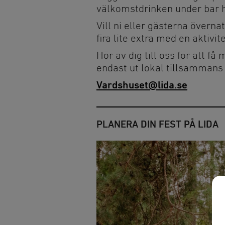
välkomstdrinken under bar 
Vill ni eller gästerna övernatt
Övernatta
Alltid på Lida
fira lite extra med en aktivitet
Stugor och vandrarhem
Raststugan Natur
Hör av dig till oss för att få
Vildmarksstugan
Grillplatser
endast ut lokal tillsammans
Björknästorp
Parkering
Vardshuset@lida.se
Tältning och vindskydd
Omklädningsrum
bastu
Ställplats
Trädtält
PLANERA DIN FEST PÅ LIDA
Minigolf
Friluftsgolfbana