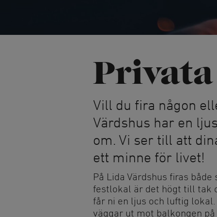
Naturparkour
Skridsko på nat
Friluftsbad
Vinterbad
Pulkabacke
Vintervandring
Trädtält
Privata
Kyrkan och cer
Vill du fira någon el
Lida Idrottskyr
Bröllop och dop
Värdshus har en ljus
om. Vi ser till att di
ett minne för livet!
På Lida Värdshus firas både 
festlokal är det högt till t
får ni en ljus och luftig loka
väggar ut mot balkongen på