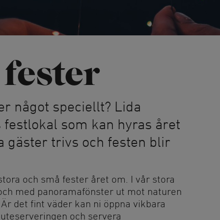
Hundbad
uris
Privata 
Fiske
Strandc
Simbanor
 fester
Höghöjd
Accropa
emonier
Mountainbike
ler något speciellt? Lida
ka
Hyr mountainbike
Stigcykling
 festlokal som kan hyras året
Paddlin
na gäster trivs och festen blir
Kajak, 
stora och små fester året om. I vår stora
ak och med panoramafönster ut mot naturen
l. Är det fint väder kan ni öppna vikbara
 uteserveringen och servera