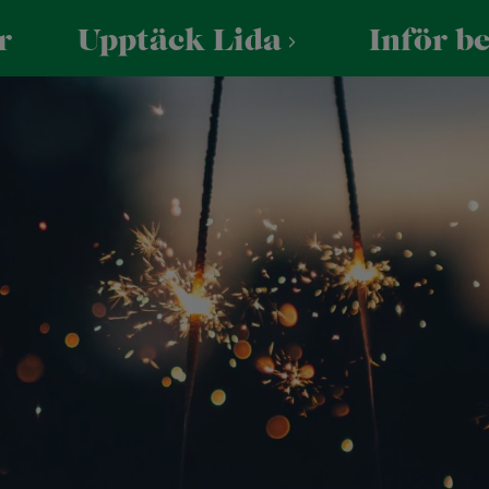
r
Upptäck Lida
Inför b
r skola/förening
Praktiskt
För företag
 Skogen
Öppettider
Företagsevent
UTFORSKA VIA KARTAN
reningar
Hitta hit
Konferens
ola och förskola
Parkering
assresa och skolbesök
Säkerhet och trivsel
Tillgänglighet
Vattenaktiviteter
Mat & fe
Friluftsbad
Lida Vä
Kajak, kanot och SUP
Konfere
Vattenskidor
Bröllop 
Bastuflotte
Minness