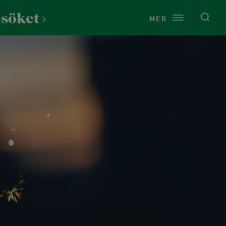
esöket
MER
Service
Om Lida
Just nu på Lida
Vårt uppdrag
Presentkort
Kontakt
Toaletter
Årsredovisningar
Cykeltvätt
Press
Raststugan Naturport
Vi finns på Lida
Tältning och vindskydd
Historia
Vandring & natur
st
Grillplatser
Naturen på Lida
Stigar och leder
rdshus
Omklädningsrum och bastu
Hållbarhet
Fågelskådning
ns
Uthyrningspolicy
Stigar för barn
och dop
Samarbeten och sponsring
Naturen på Lida
tund