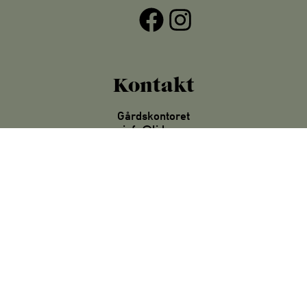
Facebook
Instagram
Kontakt
Gårdskontoret
info@lida.se
08-778 43 80
Lida Värdshus
vardshuset@lida.se
08-778 40 35
Accropark Höghöjdsbana
lida.kontakt@accropark.org
070-975 58 00