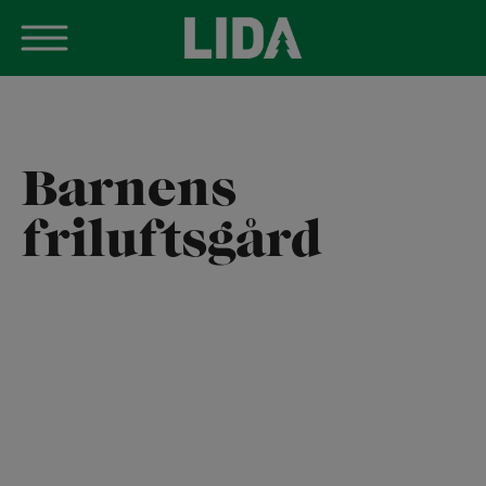
Skip
to
content
Barnens
friluftsgård