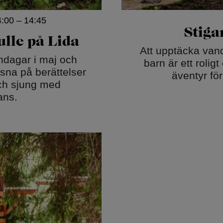
4:00 – 14:45
Stiga
lle på Lida
Att upptäcka vand
ndagar i maj och
barn är ett roli
sna på berättelser
äventyr för
ch sjung med
ans.