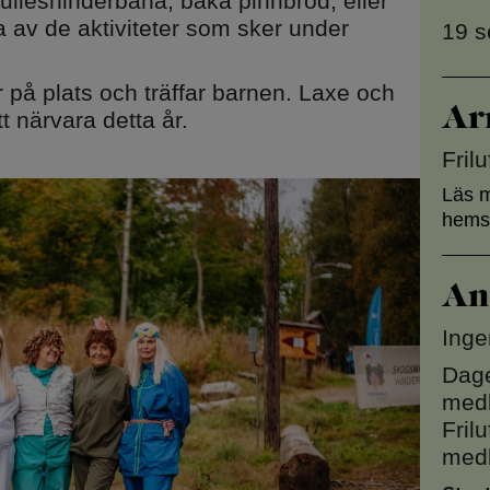
ulleshinderbana, baka pinnbröd, eller
a av de aktiviteter som sker under
19 s
r på plats och träffar barnen. Laxe och
rport
Ar
t närvara detta år.
Fril
Läs m
m och
hems
An
Inge
Dage
med
Fril
med