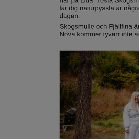
här på Lida. Testa Skogsm
lär dig naturpyssla är någr
dagen.
Övernatta
Alltid på Lida
Skogsmulle och Fjällfina ä
Stugor och vandrarhem
Raststugan Natu
Nova kommer tyvärr inte at
Vildmarksstugan
Grillplatser
Björknästorp
Parkering
Tältning och vindskydd
Omklädningsru
bastu
Ställplats
Trädtält
Minigolf
Friluftsgolfbana