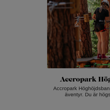
Accropark Hö
Accropark Höghöjdsban
äventyr. Du är hög