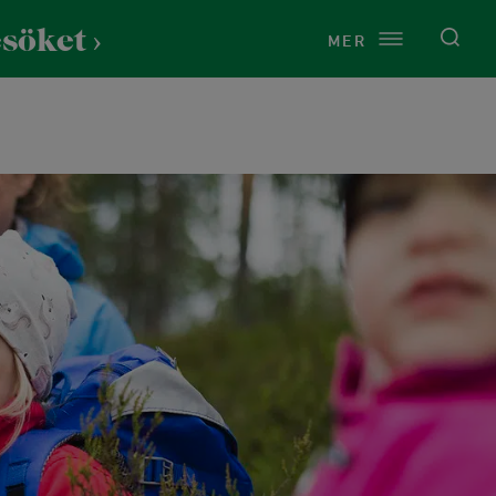
esöket
MER
Service
Om Lida
Just nu på Lida
Vårt uppdrag
Presentkort
Kontakt
Toaletter
Årsredovisningar
Cykeltvätt
Press
Raststugan Naturport
Vi finns på Lida
Tältning och vindskydd
Historia
Vandring & natur
t
Grillplatser
Naturen på Lida
Stigar och leder
rdshus
Omklädningsrum och bastu
Hållbarhet
Fågelskådning
ns
Uthyrningspolicy
Stigar för barn
och dop
Samarbeten och sponsring
Naturen på Lida
tund