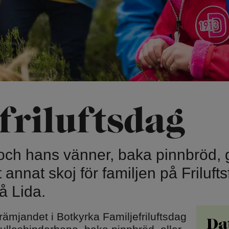
Hundbad
turis
Privata f
Fiske
Strandc
Simbanor
Höghöjd
emonier
Mountainbike
Accropa
bana
frilufts­dag
ka
Hyr mountainbike
p
Stigcykling
och hans vänner, baka pinnbröd,
Paddling
 annat skoj för familjen på Friluft
Kajak, 
å Lida.
främjandet i Botkyrka Familjefriluftsdag
Da