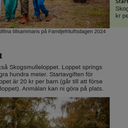
Star
Skog
kr p
lfina tillsammans på Familjefriluftsdagen 2024
t
så Skogsmulleloppet. Loppet springs
ra hundra meter. Startavgiften för
et är 20 kr per barn (går till att förse
 loppet). Anmälan kan ni göra på plats.