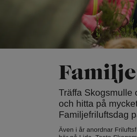
Skridsko på na
Naturparkour
Vinterbad
Friluftsbad
Vintervandring
Pulkabacke
Trädtält
Kyrkan och cer
Familje­
Lida Idrottskyr
Bröllop och do
Träffa Skogsmulle 
och hitta på mycket
Familjefriluftsdag p
Även i år anordnar Frilufts