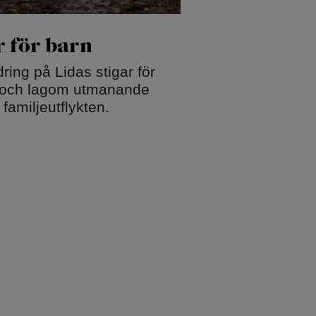
r för barn
ring på Lidas stigar för
gt och lagom utmanande
 familjeutflykten.