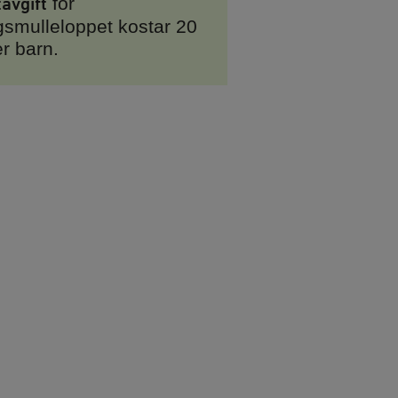
tavgift
för
smulleloppet kostar 20
er barn.