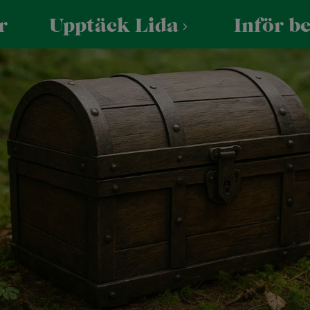
r
Upptäck Lida
Inför b
r skola/förening
Praktiskt
För företag
 Skogen
Öppettider
Företagsevent
UTFORSKA VIA KARTAN
reningar
Hitta hit
Konferens
ola och förskola
Parkering
assresa och skolbesök
Säkerhet och trivsel
Tillgänglighet
Vattenaktiviteter
Mat & fe
Friluftsbad
Lida Vä
Kajak, kanot och SUP
Konfere
Vattenskidor
Bröllop 
Bastuflotte
Minness