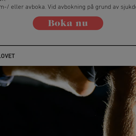
om-/ eller avboka. Vid avbokning på grund av sjuk
Boka nu
port
LOVET
 och