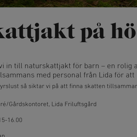
Hundbad
uris
Privata 
Fiske
Strandc
attjakt på hö
Simbanor
Höghöjd
Accropa
emonier
Mountainbike
 in till naturskattjakt för barn – en rolig 
ka
Hyr mountainbike
llsammans med personal från Lida för att h
Stigcykling
rslust så siktar vi på att finna skatten tillsamma
Paddlin
Kajak, 
tré/Gårdskontoret, Lida Friluftsgård
.15-16.00
an.