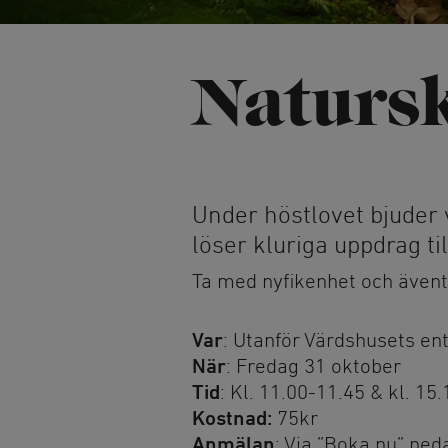
Naturparkour
Skridsko på nat
Friluftsbad
Vinterbad
Pulkabacke
Natursk
Vintervandring
Trädtält
Kyrkan och cer
Under höstlovet bjuder vi
Lida Idrottskyr
löser kluriga uppdrag ti
Bröllop och dop
Ta med nyfikenhet och äventy
Var
: Utanför Värdshusets en
När
: Fredag 31 oktober
Tid
: Kl. 11.00-11.45 & kl. 15
Kostnad:
75kr
Anmälan
: Via ”Boka nu” ned