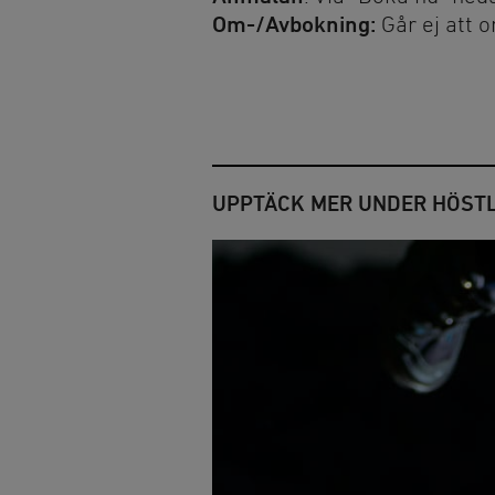
Om-/Avbokning:
Går ej att 
Övernatta
Alltid på Lida
Stugor och vandrarhem
Raststugan Natur
Vildmarksstugan
Grillplatser
Björknästorp
Parkering
UPPTÄCK MER UNDER HÖST
Tältning och vindskydd
Omklädningsrum
bastu
Ställplats
Trädtält
Minigolf
Friluftsgolfbana