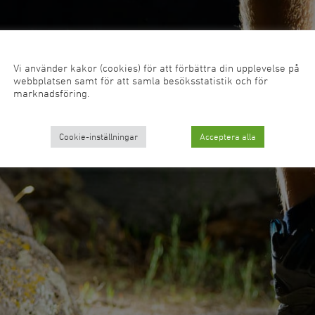
Vi använder kakor (cookies) för att förbättra din upplevelse på
webbplatsen samt för att samla besöksstatistik och för
marknadsföring.
Cookie-inställningar
Acceptera alla