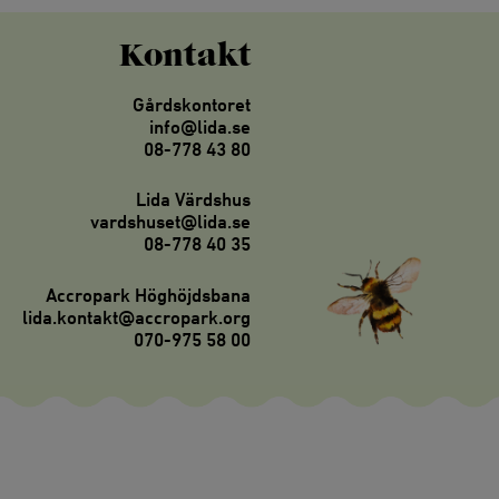
Kontakt
Gårdskontoret
info@lida.se
08-778 43 80
Lida Värdshus
vardshuset@lida.se
08-778 40 35
Accropark Höghöjdsbana
lida.kontakt@accropark.org
070-975 58 00