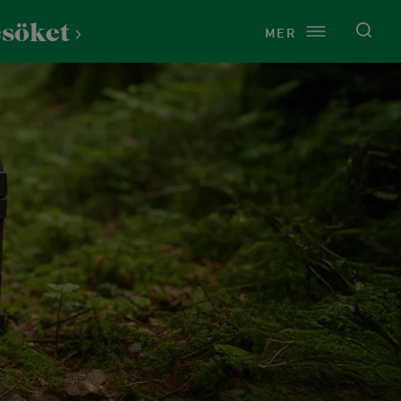
esöket
MER
Service
Om Lida
Just nu på Lida
Vårt uppdrag
Presentkort
Kontakt
Toaletter
Årsredovisningar
Cykeltvätt
Press
Raststugan Naturport
Vi finns på Lida
Tältning och vindskydd
Historia
Vandring & natur
st
Grillplatser
Naturen på Lida
Stigar och leder
rdshus
Omklädningsrum och bastu
Hållbarhet
Fågelskådning
ns
Uthyrningspolicy
Stigar för barn
och dop
Samarbeten och sponsring
Naturen på Lida
tund