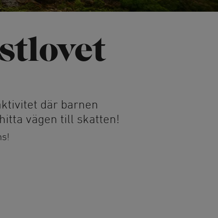
fester
afé
stlovet
Träning & motion
Motionsspår
Lida Trail
sbana
Friluftsgym
rk Höghöjds­bana
aktivitet där barnen
Lida Gym
itta vägen till skatten!
Multibanan
Orientering
ns!
g
Omklädningsrum och
kanot och SUP
bastu