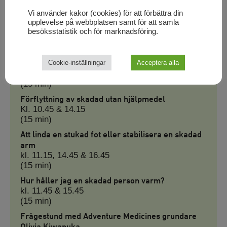
är långt borta. Bli trygg med att vara först på plats!
Vi använder kakor (cookies) för att förbättra din
www.adventuremedicine.se
upplevelse på webbplatsen samt för att samla
besöksstatistik och för marknadsföring.
Aktiviteter
Akut omhändertagande enligt algoritmen ”L till E
Cookie-inställningar
Acceptera alla
Kl. 10.15, 13.45 & 16.15
(15 min)
Förflyttning av skadad utan hjälpmedel
Kl. 10.45 & 14.15
(15 min)
Att linda en stukad fot eller stabilisera en skadad
arm
kl. 11.15, 14.45 & 16.45
(15 min)
Hur håller jag en skadad person varm?
kl. 11.45 & 15.45
(15 min)
Frågestund med Adventure Medicines grundare
Olivia Kiwanuka