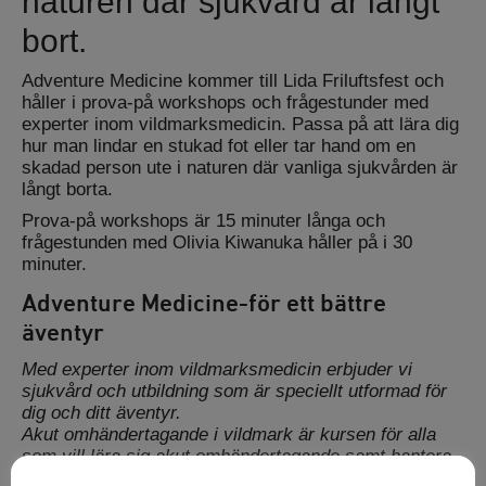
naturen där sjukvård är långt
bort.
Adventure Medicine kommer till Lida Friluftsfest och
håller i prova-på workshops och frågestunder med
experter inom vildmarksmedicin. Passa på att lära dig
hur man lindar en stukad fot eller tar hand om en
skadad person ute i naturen där vanliga sjukvården är
långt borta.
Prova-på workshops är 15 minuter långa och
frågestunden med Olivia Kiwanuka håller på i 30
minuter.
Adventure Medicine-för ett bättre
äventyr
Med experter inom vildmarksmedicin erbjuder vi
sjukvård och utbildning som är speciellt utformad för
dig och ditt äventyr.
Akut omhändertagande i vildmark är kursen för alla
som vill lära sig akut omhändertagande samt hantera
vanliga och farliga medicinska tillstånd när sjukvården