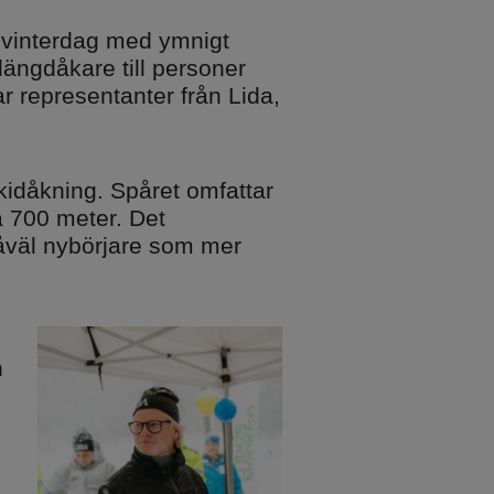
l vinterdag med ymnigt
 längdåkare till personer
r representanter från Lida,
kidåkning. Spåret omfattar
å 700 meter. Det
 såväl nybörjare som mer
h