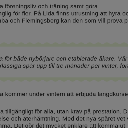
 föreningsliv och träning samt göra
lig för fler. På Lida finns utrustning att hyra o
ba och Flemingsberg kan den som vill prova 
 för både nybörjare och etablerade åkare. Vår 
lassiga spår upp till tre månader per vinter, fort
rka kommer under vintern att erbjuda längdkurs
tillgängligt för alla, utan krav på prestation. 
lse och återhämtning. Med det nya spåret vet vi 
emma. Det gör det mycket enklare att komma ut,