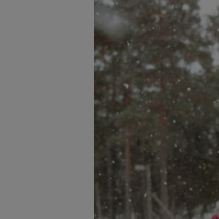
En paus på parkbänkar för pulk