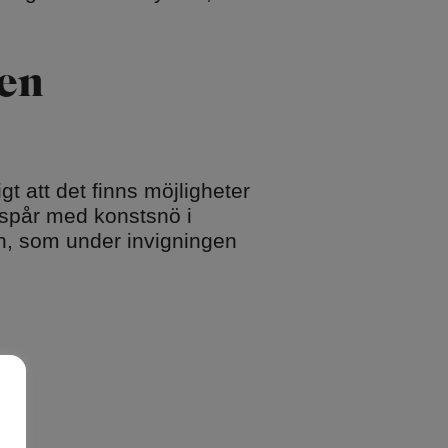
nen
gt att det finns möjligheter
kidspår med konstsnö i
en, som under invigningen