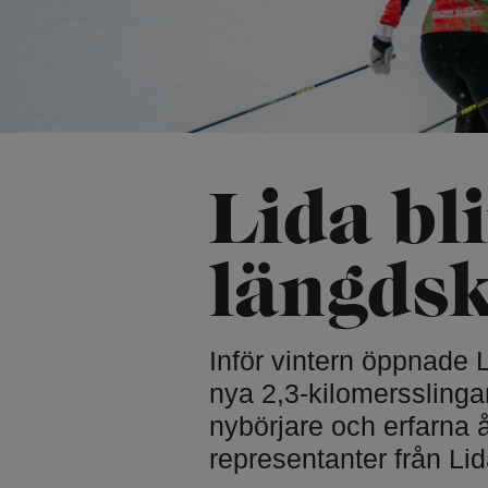
Skridsko på na
Naturparkour
Vinterbad
Friluftsbad
Vintervandring
Pulkabacke
Trädtält
Lida bl
Kyrkan och cer
Lida Idrottskyr
längdsk
Bröllop och do
Inför vintern öppnade L
nya 2,3-kilomersslingan
nybörjare och erfarna 
representanter från Li