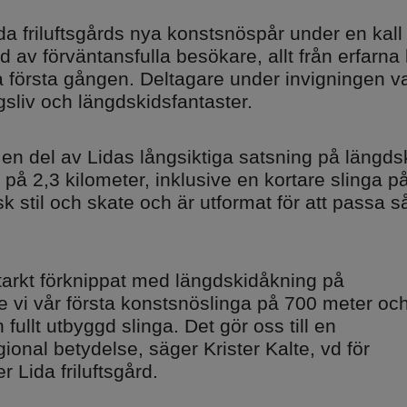
ida friluftsgårds nya konstsnöspår under en kal
ld av förväntansfulla besökare, allt från erfarna
ra första gången. Deltagare under invigningen va
rport
sliv och längdskidsfantaster.
en del av Lidas långsiktiga satsning på längds
m och
på 2,3 kilometer, inklusive en kortare slinga p
sk stil och skate och är utformat för att passa
 starkt förknippat med längdskidåkning på
de vi vår första konstsnöslinga på 700 meter oc
fullt utbyggd slinga. Det gör oss till en
ional betydelse, säger Krister Kalte, vd för
 Lida friluftsgård.