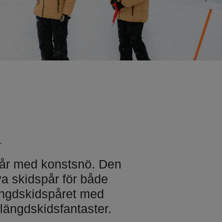
ester
afé
Träning & motion
Motionsspår
Lida Trail
sbana
Friluftsgym
rk Höghöjds­
Lida Gym
n
Multibanan
Orientering
Omklädningsrum och
dspår med konstsnö. Den
bastu
kanot och SUP
va skidspår för både
längdskidspåret med
längdskidsfantaster.