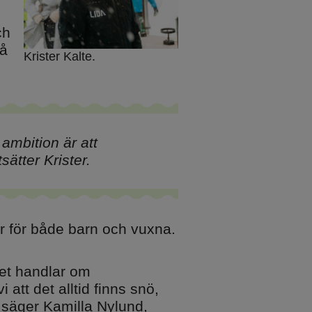
ch
på
Krister Kalte.
ambition är att
sätter Krister.
er för både barn och vuxna.
Det handlar om
att det alltid finns snö,
 säger Kamilla Nylund,