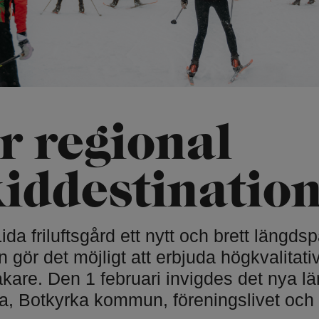
Hundbad
turis
Privata f
Fiske
Strandc
Simbanor
Höghöjd
ir regional
emonier
Mountainbike
Accropa
bana
ka
Hyr mountainbike
iddestinatio
p
Stigcykling
Paddling
ida friluftsgård ett nytt och brett läng
Kajak, 
 gör det möjligt att erbjuda högkvalitati
åkare. Den 1 februari invigdes det nya 
da, Botkyrka kommun, föreningslivet och 