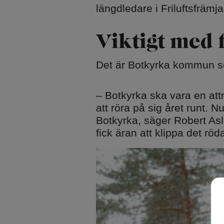
längdledare i Friluftsfrämj
Viktigt med 
Det är Botkyrka kommun s
– Botkyrka ska vara en attra
att röra på sig året runt. N
Botkyrka, säger Robert Asl
fick äran att klippa det röd