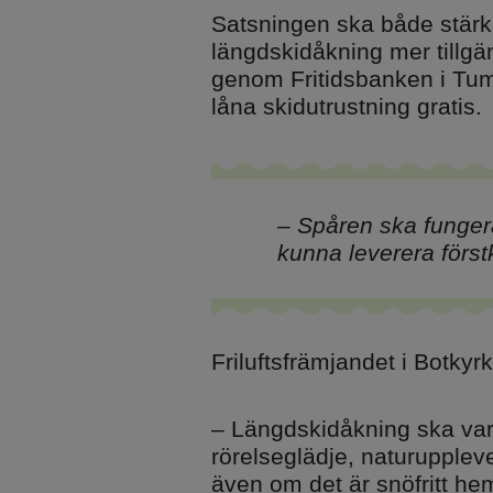
Satsningen ska både stärka
längdskidåkning mer tillgäng
genom Fritidsbanken i Tum
låna skidutrustning gratis.
– Spåren ska fungera
kunna leverera förstk
Friluftsfrämjandet i Botky
– Längdskidåkning ska vara 
rörelseglädje, naturuppleve
även om det är snöfritt h