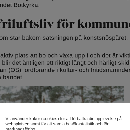
andet Botkyrka.
friluftsliv för kommu
om står bakom satsningen på konstsnöspåret.
ktiv plats att bo och växa upp i och det är vikti
u blir det äntligen ett riktigt långt och härligt s
an (OS), ordförande i kultur- och fritidsnämnd
a bandet.
Vi använder kakor (cookies) för att förbättra din upplevelse på
webbplatsen samt för att samla besöksstatistik och för
marknadsföring.