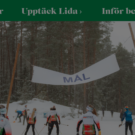
r
Upptäck Lida
Inför b
 skola/förening
Praktiskt
För företag
 Skogen
Öppettider
Företagsevent
UTFORSKA VIA KARTAN
reningar
Hitta hit
Konferens
la och förskola
Parkering
assresa och skolbesök
Säkerhet och trivsel
Tillgänglighet
Vattenaktiviteter
Mat & fes
Friluftsbad
e
Lida Vä
Kajak, kanot och SUP
Konfere
Vattenskidor
Bröllop 
Bastuflotte
Minness