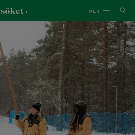
esöket
MER
Service
Om Lida
Just nu på Lida
Vårt uppdrag
Presentkort
Kontakt
Toaletter
Årsredovisningar
Cykeltvätt
Press
Raststugan Naturport
Vi finns på Lida
Tältning och vindskydd
Historia
Vandring & natur
t
Grillplatser
Naturen på Lida
Stigar och leder
rdshus
Omklädningsrum och bastu
Hållbarhet
Fågelskådning
ns
Uthyrningspolicy
Stigar för barn
och dop
Samarbeten och sponsring
Naturen på Lida
tund