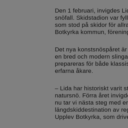
Den 1 februari, invigdes L
snöfall. Skidstadion var fyl
Övernatta
Alltid på Lida
som stod på skidor för all
Stugor och vandrarhem
Raststugan Natu
Botkyrka kommun, förening
Vildmarksstugan
Grillplatser
Björknästorp
Parkering
Det nya konstsnöspåret är 
Tältning och vindskydd
Omklädningsru
en bred och modern slinga 
bastu
prepareras för både klassi
Ställplats
erfarna åkare.
Trädtält
– Lida har historiskt varit
natursnö. Förra året invig
Minigolf
nu tar vi nästa steg med en 
längdskiddestination av reg
Friluftsgolfbana
Upplev Botkyrka, som driver