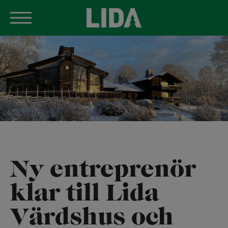
Skip
to
content
Ny entreprenör
klar till Lida
Värdshus och