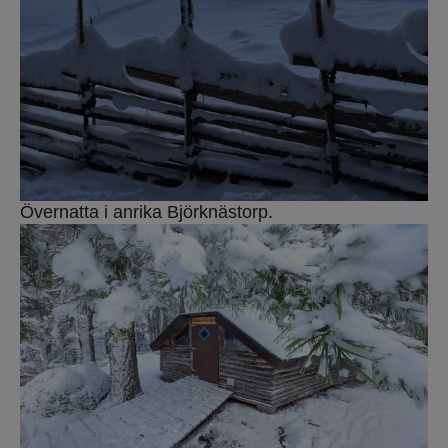
Övernatta i anrika Björknästorp.