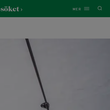
esöket
MER
Service
Om Lida
Just nu på Lida
Vårt uppdrag
Presentkort
Kontakt
Toaletter
Årsredovisningar
Cykeltvätt
Press
Raststugan Naturport
Vi finns på Lida
Tältning och vindskydd
Historia
Vandring & natur
t
Grillplatser
Naturen på Lida
Stigar och leder
rdshus
Omklädningsrum och bastu
Hållbarhet
Fågelskådning
ns
Uthyrningspolicy
Stigar för barn
och dop
Samarbeten och sponsring
Naturen på Lida
tund