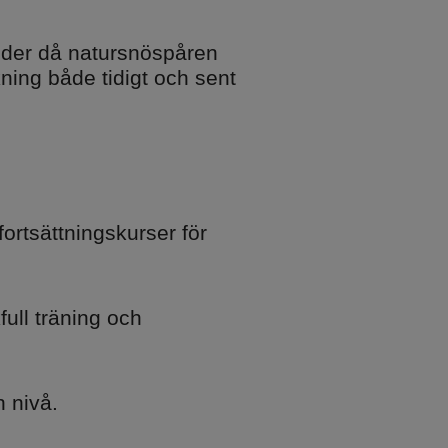
oder då natursnöspåren
kning både tidigt och sent
ortsättningskurser för
ull träning och
 nivå.