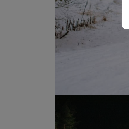
Upplev glädjen i spåren tillsa