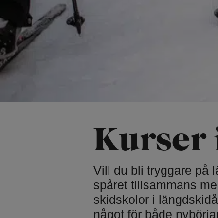
Skridsko på na
Naturparkour
Vinterbad
Friluftsbad
Vintervandring
Pulkabacke
Trädtält
Kyrkan och cer
Lida Idrottskyr
Bröllop och do
Kurser 
Vill du bli tryggare på 
spåret tillsammans med
skidskolor i längdskidå
något för både nybörja