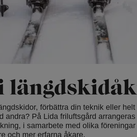
Hundbad
turis
Privata f
Fiske
Strandc
Simbanor
Höghöjd
emonier
Mountainbike
Accropa
bana
ka
Hyr mountainbike
p
Stigcykling
i längdskidå
Paddling
Kajak, 
längdskidor, förbättra din teknik eller helt
 andra? På Lida friluftsgård arrangeras 
kning, i samarbete med olika föreningar 
re och mer erfarna åkare.