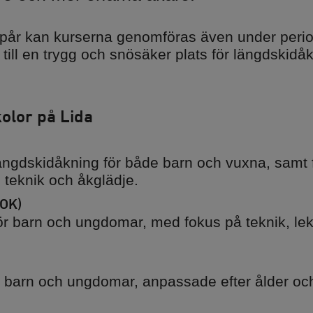
spår kan kurserna genomföras även under peri
 till en trygg och snösäker plats för längdskidå
rport
olor på Lida
m och
a
längdskidåkning för både barn och vuxna, samt f
 teknik och åkglädje.
OK)
r barn och ungdomar, med fokus på teknik, lekf
r barn och ungdomar, anpassade efter ålder och