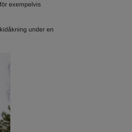
nför exempelvis
dskidåkning under en