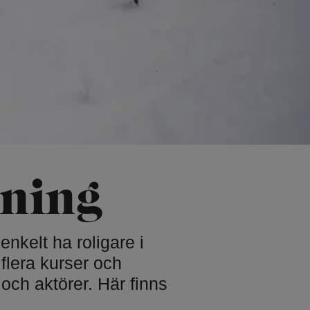
ester
afé
Träning & motion
Motionsspår
Lida Trail
sbana
Friluftsgym
rk Höghöjds­
Lida Gym
Multibanan
kning
Orientering
Omklädningsrum och
bastu
kanot och SUP
 enkelt ha roligare i
flera kurser och
och aktörer. Här finns