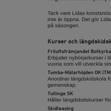
Tack vare Lidas konstsnö
Övernatta
Alltid på Lida
inte är öppna. Det gör Lida
Stugor och vandrarhem
Raststugan Natu
på säsongen.
Vildmarksstugan
Grillplatser
Björknästorp
Parkering
Kurser och längdskidsk
Tältning och vindskydd
Omklädningsru
Friluftsfrämjandet Botkyrk
bastu
Ställplats
Erbjuder nybörjarkurser i 
Trädtält
vuxna som vill utveckla sin
Tumba-Mälarhöjden OK (TM
Anordnar längdskidskola fö
gemenskap.
Minigolf
Tullinge SK
Friluftsgolfbana
Håller längdskidskurser fö
Skidleasing